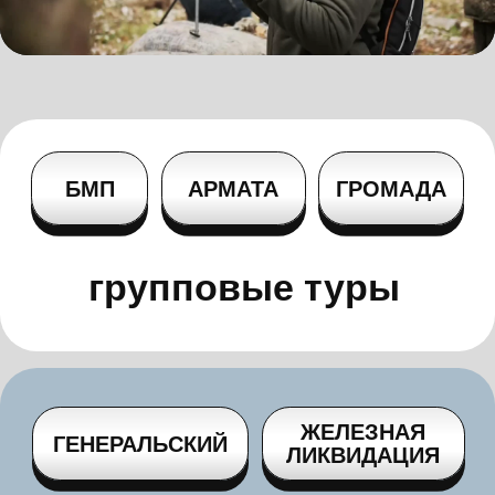
индивидуальные туры
БМП-1
40 МИНУТ
Регистрация, общее построение
и инструктаж по технике безопасности
Переодевание в камуфляжную форму
со шлемофоном
Стрельба из АК в тире
(10
выстрелов)
Катание на танке Армата Т-14
по бездорожью
Военно-полевой обед
14000
r
ЗА 1 ЧЕЛОВЕКА