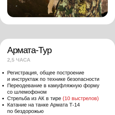
Громада-Тур
3 ЧАСА
Регистрация, общее построение
и инструктаж по технике безопасности
Переодевание в камуфляжную форму
со шлемофоном
Стрельба из АК в тире
(10
выстрелов)
Катание на танке Армата Т-14
по бездорожью
Военно-полевой обед
Катание на армейском грузовике
ЗИЛ-131
Посещение музея исторического оружия
с экскурсоводом
Время на фотосессию в военной форме
с историческим оружием
Мастер-класс по сборке-разборке АК
Стрельба из ПМ
(8 выстрелов)
и м
етание
гранаты
(1 шт)
Управление квадроциклом-
амфибией
или
катание на аэролодке