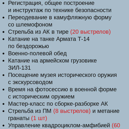
выстрелов)
+ метание гранаты
(2 шт)
Управление квадроциклом-амфибией
(60
минут)
Катание на аэролодке
(30
минут)
Самостоятельное управление танком
(25
минут)
Торжественное награждение участников
именными дипломами
Выстрел из РПГ
Выстрел из пушки танка
Переезд машины танком
(от
70
000
рублей за авто)
Кейтеринг
от 455000
r
ЗА 2-Х ЧЕЛОВЕК
КУПИТЬ ТУР