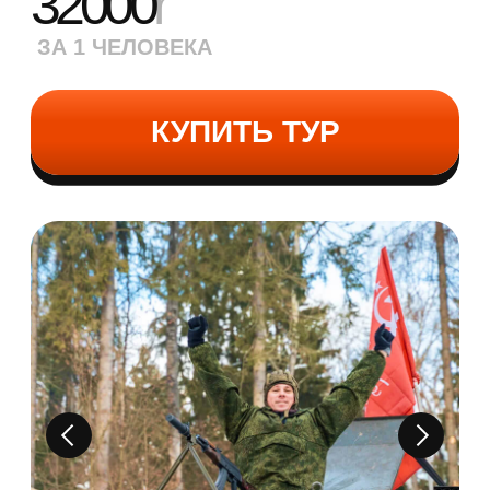
Мастер-класс по сборке-разборке АК
Стрельба из ПМ
(8 выстрелов)
и метание
гранаты
(1 шт)
Управление квадроциклом-амфибией
(60
минут)
Катание на аэролодке ( до 30 минут)
Самостоятельное управление танком
(25 минут)
Торжественное награждение
участников именными дипломами
98000
r
ЗА 1 ЧЕЛОВЕКА
КУПИТЬ ТУР