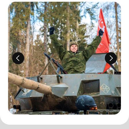
Выстрел из гранатомета РПГ
Выстрел из пушки танка
Переезд машины танком
(от 70 000
рублей за авто)
от 135000
r
ЗА 1 ЧЕЛОВЕКА
КУПИТЬ ТУР