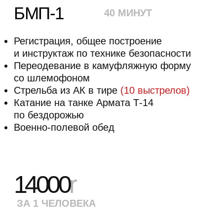
Армата-Тур
2,5 ЧАСА
Регистрация, общее построение
и инструктаж по технике безопасности
Переодевание в камуфляжную форму
со шлемофоном
Стрельба из АК в тире
(10 выстрелов)
Катание на танке Армата Т-14
по бездорожью
Военно-полевой обед
Катание на армейском грузовике
ЗИЛ-131
Посещение музея исторического оружия
с экскурсоводом
Время на фотосессию в военной форме
с историческим оружием
Мастер-класс по сборке-разборке АК
19800
r