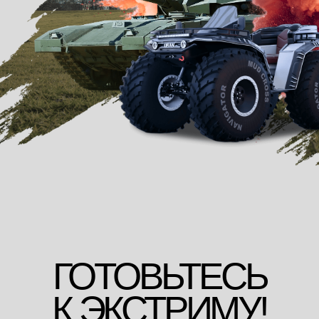
ГОТОВЬТЕСЬ
К ЭКСТРИМУ!
Выберите подходящую
программу катания
на танке
*реплика на базе БМП