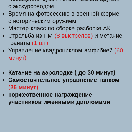
по бездорожью
Военно-полевой обед
Катание на армейском грузовике
ЗИЛ-131
Посещение музея исторического оружия
с экскурсоводом
Время на фотосессию в военной форме
с историческим оружием
Мастер-класс по сборке-разборке АК
Стрельба из пистолета Макарова
(16
выстрелов)
и метание гранаты
(2 шт)
Управление квадроциклом-амфибией
(60
минут)
Катание на аэролодке
(30
минут)
Самостоятельное управление танком
(25
минут)
Торжественное награждение участников
именными дипломами
180000
r