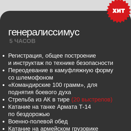
ПОЛЕ
30 МИНУТ
Ознакомительный маршрут для новичков,
которые хотят попробовать управлять
квадроциклом. Движение по полю
и глубокой колее.
Брифинг и техника безопасности
Выдача экипировки
Обучение основам управления
квадроциклом-вездеходом
Самостоятельное управление
квадроциклом
(30 минут)
по заранее
продуманному маршруту
6000
r
ЗА 2-Х ЧЕЛОВЕК