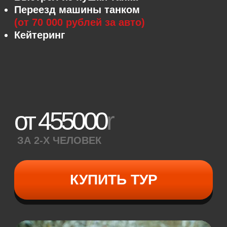
1 ЧАС
Маршрут средней сложности включает
катание на бигфуте по полю, бездорожью
и лесу, а затем поездку на скоростной
аэролодке «Роза ветров», разгоняющейся
до 100 км/ч.
Брифинг и техника безопасности
Выдача экипировки
Обучение основам управления
квадроциклом-вездеходом
Самостоятельное управление
квадроциклом
(40 минут)
по заранее
продуманному маршруту
Катание на аэролодке «Роза Ветров»
(до 20 минут)
12000
r
ЗА 2-Х ЧЕЛОВЕК