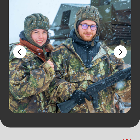
Мы всё предусмотрели
Наши Бигфуты обладают
бескомпромиссной проходимостью
по сложнейшим трассам и грунтам.
Огромные колеса вкупе с большим
ходом подвесок, подогревом сидений
и отличной грязезащитой обеспечат Вам
комфорт во время путешествия. Катание
на бигфуте можно приобрести как
дополнение к танковому туру, так
и отдельно.