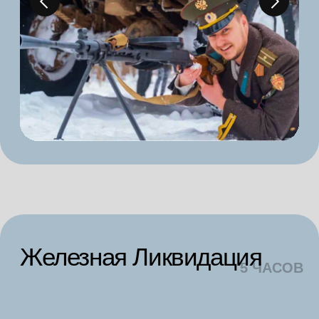
генералиссимус
5 ЧАСОВ
Регистрация, общее построение
и инструктаж по технике безопасности
Переодевание в камуфляжную форму
со шлемофоном
«Командирские 100 грамм», для
поднятия боевого духа
Стрельба из АК в тире
(20
выстрелов)
Катание на танке Армата Т-14
по бездорожью
Военно-полевой обед
Катание на армейском грузовике
ЗИЛ-131
Посещение музея исторического оружия
с экскурсоводом
Время на фотосессию в военной форме
с историческим оружием
Мастер-класс по сборке-разборке АК
Стрельба из пистолета Макарова
(16