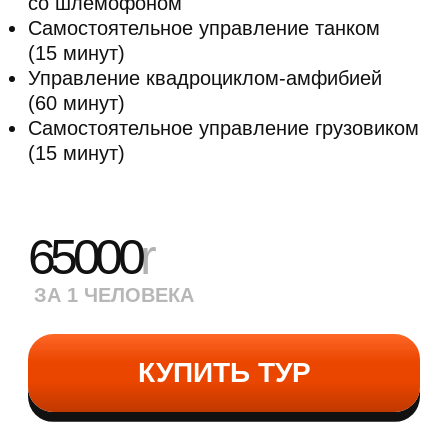
Регистрация, общее построение
и инструктаж по технике безопасности
Переодевание в камуфляжную форму
со шлемофоном
Стрельба из АК в тире
(20
выстрелов)
Катание на танке Армата Т-14
по бездорожью
Военно-полевой обед
Катание на армейском грузовике
ЗИЛ-131
Посещение музея исторического оружия
с экскурсоводом
Время на фотосессию в военной форме
с историческим оружием
Мастер-класс по сборке-разборке АК
Стрельба из ПМ
(8 выстрелов)
и метание
гранаты
(1 шт)
Управление квадроциклом-амфибией
(60
минут)
Катание на аэролодке
(до 30 минут)
Самостоятельное управление танком
(25
минут)
Торжественное награждение участников
именными дипломами