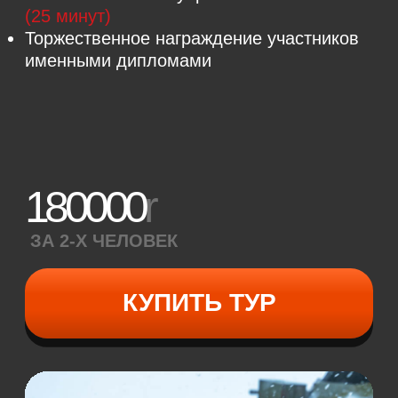
ВАМ ТОЧНО
ПОНРАВИТСЯ
Научитесь управлять самым большим
квадроциклом-амфибией в Европе
и прокатитесь по живописному
сосновому лесу и настоящему болоту!
Наши бигфуты плавают, Вы сможете
зайти на нём в воду или с ветерком
проехаться по замёрзшему Икшинскому
водохранилищу. Не бойтесь: холодно
и мокро не будет!