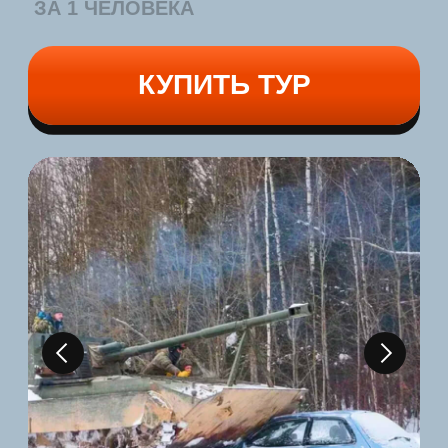
УВЛЕКАТЕЛЬНОЕ
ПУТЕШЕСТВИЕ
НА МОЩНОМ
ВЕЗДЕХОДЕ
Самые большие квадроциклы-
амфибии (снегоболотоходы)
в Европе.
Это эмоции, которые запомнятся
надолго!