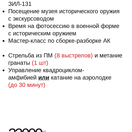
Генеральский Тур
4,5 ЧАСОВ
Регистрация, общее построение
и инструктаж по технике безопасности
Переодевание в камуфляжную форму
со шлемофоном
Стрельба из АК в тире
(20
выстрелов)
Катание на танке Армата Т-14
по бездорожью
Военно-полевой обед
Катание на армейском грузовике
ЗИЛ-131
Посещение музея исторического оружия
с экскурсоводом
Время на фотосессию в военной форме
с историческим оружием