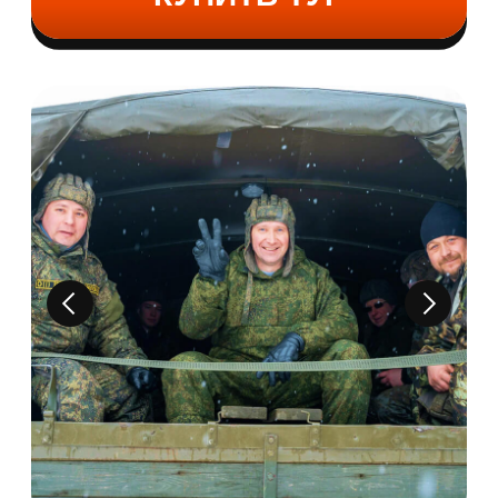
Управляй сам
1,5 ЧАСА
Регистрация, общее построение
и инструктаж по технике безопасности
Переодевание в камуфляжную форму
со шлемофоном
Самостоятельное управление танком
(15 минут)
Управление квадроциклом-амфибией
(60 минут)
Самостоятельное управление грузовиком
(15 минут)