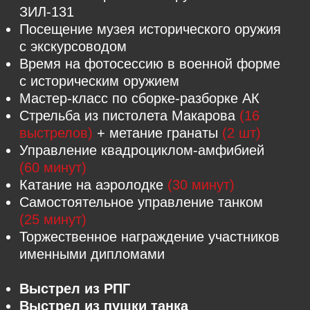
КУПИТЬ ТУР
Бигфут+Аэролодка