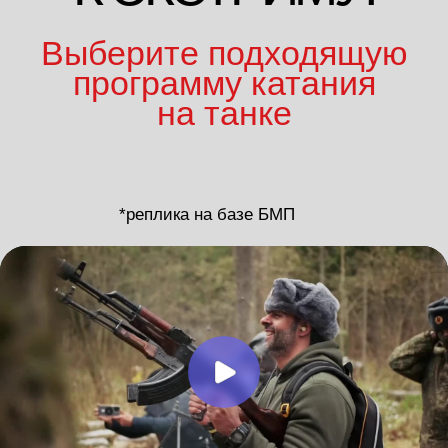
БМП
АРМАТА
ГРОМАДА
групповые туры
ЖЕЛЕЗНАЯ
ГЕНЕРАЛЬСКИЙ
ЛИКВИДАЦИЯ
УПРАВЛЯЙ САМ
экстримальные туры
VIP-ТУР НА
ГЕНЕРАЛИССИМУС
ДВОИХ