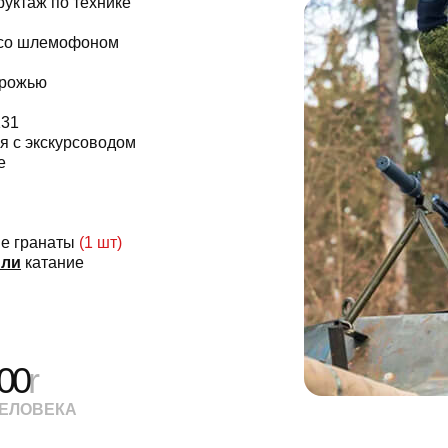
руктаж по технике
 со шлемофоном
орожью
131
я с экскурсоводом
е
ие гранаты
(1 шт)
или
катание
00
r
ЧЕЛОВЕКА