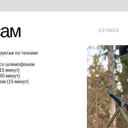
сам
1,5 ЧАСА
руктаж по технике
 со шлемофоном
15 минут)
60 минут)
ом (15 минут)