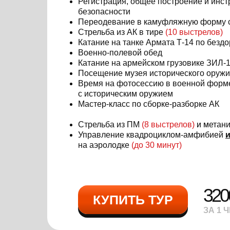
Регистрация, общее построение и инст
безопасности
Переодевание в камуфляжную форму
Стрельба из АК в тире
(10
выстрелов)
Катание на танке Армата Т-14 по безд
Военно-полевой обед
Катание на армейском грузовике ЗИЛ-
Посещение музея исторического оружи
Время на фотосессию в военной форм
с историческим оружием
Мастер-класс по сборке-разборке АК
Стрельба из ПМ
(8 выстрелов)
и м
етан
Управление квадроциклом-амфибией
на аэролодке
(до 30 минут)
320
КУПИТЬ ТУР
ЗА 1 