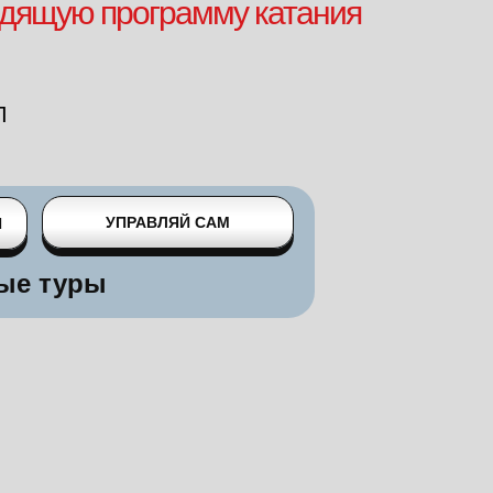
дящую программу катания
П
УПРАВЛЯЙ САМ
Я
ые туры