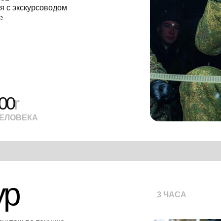
я с экскурсоводом
е
00
r
ЧЕЛОВЕКА
ур
3 ЧАСА