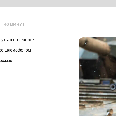
40 МИНУТ
руктаж по технике
 со шлемофоном
орожью