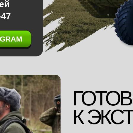
ей
-47
EGRAM
ГОТОВ
К ЭКС