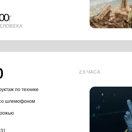
00
r
ЧЕЛОВЕКА
р
2,5 ЧАСА
руктаж по технике
 со шлемофоном
орожью
131