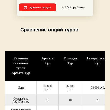
+ 1 500 руб/чел
Добавить услугу
Сравнение опций туров
Различие
Армата
Громада
Генеральский
танковых
Тур
Тур
тур
туров
Армата Тур
19 800
32 000
Цена
98 000 руб.
руб.
руб.
Стрельба из
10
10
20
АК-47 в тире
Катание на танке