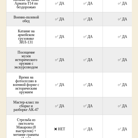
Армата-Т14 по
✅ ДА
✅ ДА
✅ ДА
бездорожью
Военно-полевой
✅ ДА
✅ ДА
✅ ДА
обед
Катание на
армейском
✅ ДА
✅ ДА
✅ ДА
грузовике
ЗИЛ-131
Посещение
музея
исторического
✅ ДА
✅ ДА
✅ ДА
оружия с
экскурсоводом
Время на
фотосессию в
военной форме с
✅ ДА
✅ ДА
✅ ДА
историческим
оружием
Мастер-класс по
сборке и
✅ ДА
✅ ДА
✅ ДА
разборке АК-47
Стрельба из
пистолета
Макарова (8
❌ НЕТ
✅ ДА
✅ ДА
выстрелов) +
метание гранаты