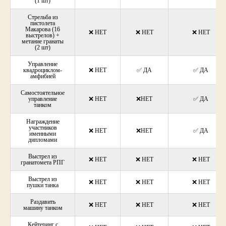
(1 шт)
Стрельба из
пистолета
Макарова (16
❌ НЕТ
❌ НЕТ
❌ НЕТ
выстрелов) +
метание гранаты
(2 шт)
Управление
квадроциклом-
❌ НЕТ
✅ ДА
✅ ДА
амфибией
Самостоятельное
управление
❌ НЕТ
❌НЕТ
✅ ДА
танком
Награждение
участников
❌ НЕТ
❌НЕТ
✅ ДА
именными
дипломами
Выстрел из
❌ НЕТ
❌ НЕТ
❌ НЕТ
гранатомета РПГ
Выстрел из
❌ НЕТ
❌ НЕТ
❌ НЕТ
пушки танка
Раздавить
❌ НЕТ
❌ НЕТ
❌ НЕТ
машину танком
Кейтеринг с