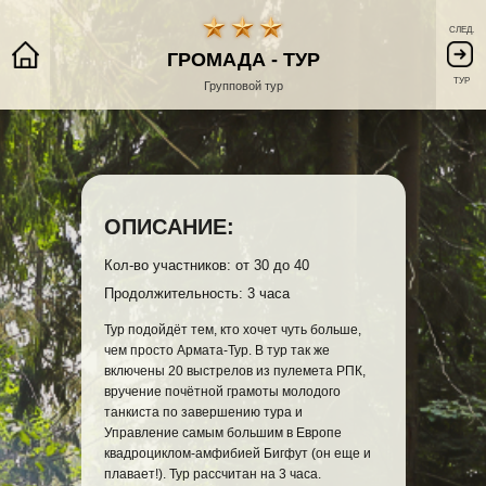
СЛЕД.
ГРОМАДА - ТУР
ТУР
Групповой тур
ОПИСАНИЕ:
Кол-во участников: от 30 до 40
Продолжительность: 3 часа
Тур подойдёт тем, кто хочет чуть больше,
чем просто Армата-Тур. В тур так же
включены 20 выстрелов из пулемета РПК,
вручение почётной грамоты молодого
танкиста по завершению тура и
Управление самым большим в Европе
квадроциклом-амфибией Бигфут (он еще и
плавает!). Тур рассчитан на 3 часа.