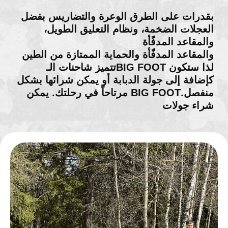
أكثر من 15 نوعًا من
الأسلحة
بندقية كلاشينكوف
5500
r
30 طلقة
9500
r
60 طلقة بيدين
4500
r
20 طلقة بيدين