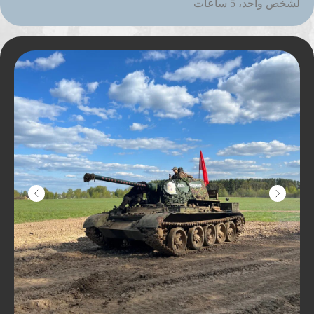
لشخص واحد، 5 ساعات
مسارات ممتعة متفاوتة
الصعوبة
يمكن لمركبات الدفع الرباعي الوصول إلى
سرعة تصل إلى 100 كم
في الساعة، والمرور بسهولة عبر المستنقعات
وعبور جذوع الأشجار
المتساقطة والسباحة. في الشتاء، هناك
خيارالغوص في المياه العميقة
المتجمدة.