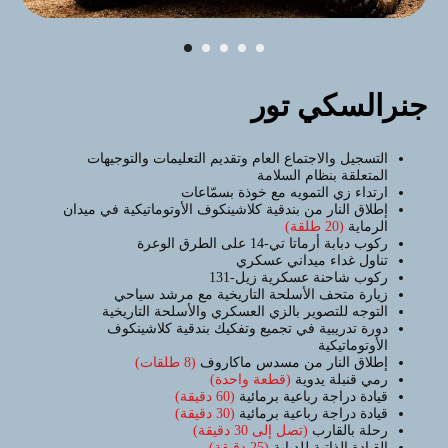
جنرالسكي تور
التسجيل والاجتماع العام وتقديم التعليمات والتوجيهات
المتعلقة بنظام السلامة
ارتداء زي التمويه مع خوذة بسمّاعات
إطلاق النار من بندقية كلاشينكوف الأوتوماتيكية في ميدان
الرماية
(20 طلقة)
ركوب دبابة أرماتا تي-14 على الطرق الوعرة
تناول غداء ميداني عسكري
ركوب شاحنة عسكرية زيل-131
زيارة متحف الأسلحة التاريخية مع مرشد سياحي
التوجه للتصوير بالزي العسكري والأسلحة التاريخية
دورة تدريبية في تجميع وتفكيك بندقية كلاشينكوف
الأوتوماتيكية
إطلاق النار من مسدس ماكاروف
(8 طلقات)
رمي قنبلة يدوية
(قطعة واحدة)
قيادة دراجة رباعية برمائية
(60 دقيقة)
قيادة دراجة رباعية برمائية
(30 دقيقة)
رحلة بالقارب
(تصل إلى 30 دقيقة)
القيادة الذاتية للدبابة
(25 دقيقة)