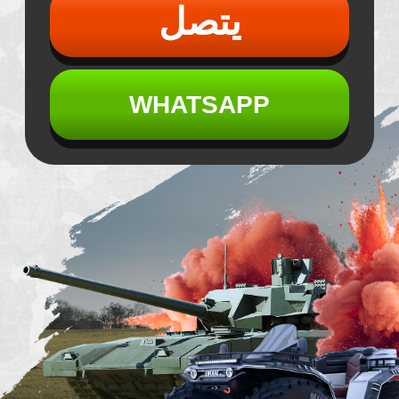
استعد لخوض
المغامرة
القصوى