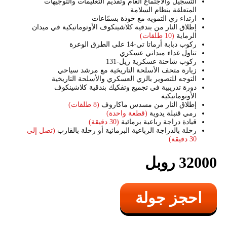
التسجيل والاجتماع العام وتقديم التعليمات والتوجيهات
المتعلقة بنظام السلامة
ارتداء زي التمويه مع خوذة بسمّاعات
إطلاق النار من بندقية كلاشينكوف الأوتوماتيكية في ميدان
الرماية
(10 طلقات)
ركوب دبابة أرماتا تي-14 على الطرق الوعرة
تناول غداء ميداني عسكري
ركوب شاحنة عسكرية زيل-131
زيارة متحف الأسلحة التاريخية مع مرشد سياحي
التوجه للتصوير بالزي العسكري والأسلحة التاريخية
دورة تدريبية في تجميع وتفكيك بندقية كلاشينكوف
الأوتوماتيكية
إطلاق النار من مسدس ماكاروف
(8 طلقات)
رمي قنبلة يدوية
(قطعة واحدة)
قيادة دراجة رباعية برمائية
(30 دقيقة)
رحلة بالدراجة الرباعية البرمائية أو رحلة بالقارب
(تصل إلى
30 دقيقة)
32000 روبل
احجز جولة