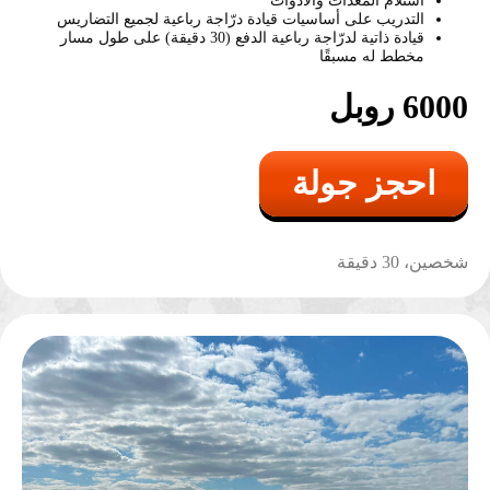
استلام المعدات والأدوات
رشاش "بيتشنغ"
التدريب على أساسيات قيادة درّاجة رباعية لجميع التضاريس
قيادة ذاتية لدرّاجة رباعية الدفع (30 دقيقة) على طول مسار
3500
r
10 طلقات
مخطط له مسبقًا
6000 روبل
احجز جولة
شخصين، 30 دقيقة
بازوكا
11000
r
1 طلقة