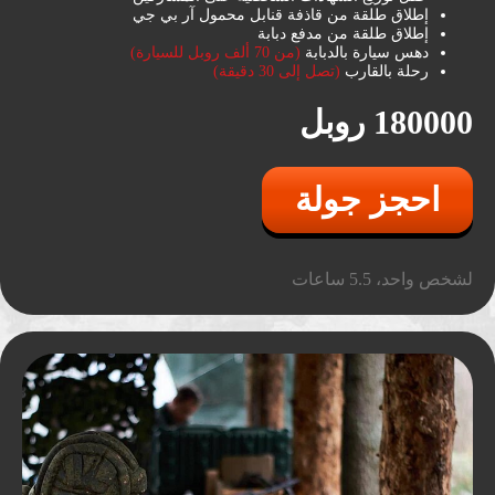
إطلاق طلقة من قاذفة قنابل محمول آر بي جي
إطلاق طلقة من مدفع دبابة
دهس سيارة بالدبابة
(من 70 ألف روبل للسيارة)
رحلة بالقارب
(تصل إلى 30 دقيقة)
180000 روبل
احجز جولة
لشخص واحد، 5.5 ساعات
لقد فكرنا في كل شيء
بقدرات على الطرق الوعرة والتضاريس بفضل
العجلات الضخمة، ونظام التعليق الطويل،
والمقاعد المدفّأة
والمقاعد المدفّأة والحماية الممتازة من الطين
لذا ستكون BIG FOOTتتميز شاحنات الـ
كإضافة إلى جولة الدبابة أو يمكن شرائها بشكل