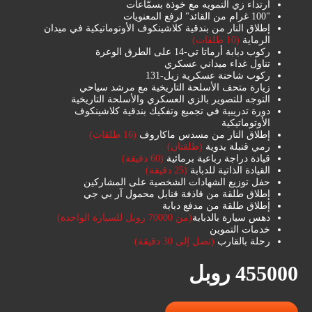
ارتداء زي التمويه مع خوذة بسمّاعات
"100 غرام من القائد" لرفع المعنويات
إطلاق النار من بندقية كلاشينكوف الأوتوماتيكية في ميدان
الرماية
(10 طلقات)
ركوب دبابة أرماتا تي-14 على الطرق الوعرة
تناول غداء ميداني عسكري
ركوب شاحنة عسكرية زيل-131
زيارة متحف الأسلحة التاريخية مع مرشد سياحي
التوجه للتصوير بالزي العسكري والأسلحة التاريخية
دورة تدريبية في تجميع وتفكيك بندقية كلاشينكوف
الأوتوماتيكية
إطلاق النار من مسدس ماكاروف
(16 طلقات)
رمي قنبلة يدوية
(طلقتان)
قيادة دراجة رباعية برمائية
(60 دقيقة)
القيادة الذاتية للدبابة
(25 دقيقة)
حفل توزيع الشهادات الشخصية على المشاركين
إطلاق طلقة من قاذفة قنابل محمول آر بي جي
إطلاق طلقة من مدفع دبابة
دهس سيارة بالدبابة
(من 70000 روبل للسيارة الواحدة)
خدمات التموين
رحلة بالقارب
(تصل إلى 30 دقيقة)
455000 روبل