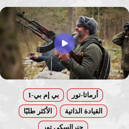
أرماتا-تور
بي إم بي-1
القيادة الذاتية
الأكثر طلبًا
جنرالسكي تور