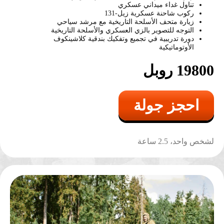
تناول غداء ميداني عسكري
ركوب شاحنة عسكرية زيل-131
زيارة متحف الأسلحة التاريخية مع مرشد سياحي
التوجه للتصوير بالزي العسكري والأسلحة التاريخية
دورة تدريبية في تجميع وتفكيك بندقية كلاشينكوف
الأوتوماتيكية
19800 روبل
احجز جولة
لشخص واحد، 2.5 ساعة