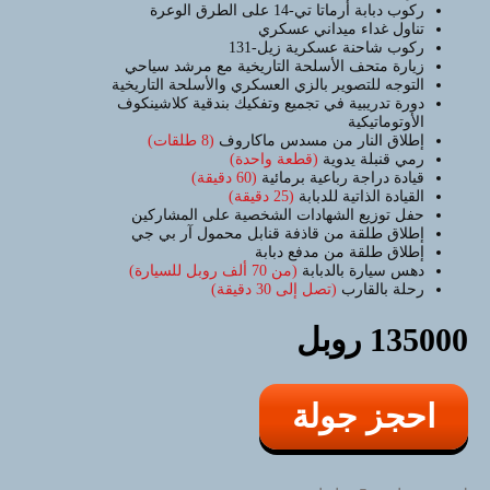
ركوب دبابة أرماتا تي-14 على الطرق الوعرة
الرباعي (عربة الجليد) في أوروبا.
تناول غداء ميداني عسكري
ركوب شاحنة عسكرية زيل-131
سوف تتذكر هذه اللحظات لفترة طويلة
زيارة متحف الأسلحة التاريخية مع مرشد سياحي
التوجه للتصوير بالزي العسكري والأسلحة التاريخية
دورة تدريبية في تجميع وتفكيك بندقية كلاشينكوف
الأوتوماتيكية
إطلاق النار من مسدس ماكاروف
(8 طلقات)
رمي قنبلة يدوية
(قطعة واحدة)
قيادة دراجة رباعية برمائية
(60 دقيقة)
القيادة الذاتية للدبابة
(25 دقيقة)
حفل توزيع الشهادات الشخصية على المشاركين
إطلاق طلقة من قاذفة قنابل محمول آر بي جي
إطلاق طلقة من مدفع دبابة
دهس سيارة بالدبابة
(من 70 ألف روبل للسيارة)
رحلة بالقارب
(تصل إلى 30 دقيقة)
135000 روبل
احجز جولة