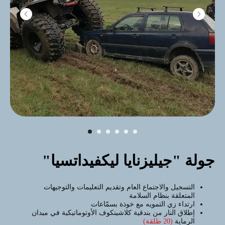
جولة "جيليزنايا ليكفيداتسيا"
BIG FOOT رحلة
التسجيل والاجتماع العام وتقديم التعليمات والتوجيهات
الممتعة على مركبة
المتعلقة بنظام السلامة
مخصصة لجميع الطرقات
ارتداء زي التمويه مع خوذة بسمّاعات
إطلاق النار من بندقية كلاشينكوف الأوتوماتيكية في ميدان
الرماية
(20 طلقة)
أكبر المركبات البرمائية ذات الدفع