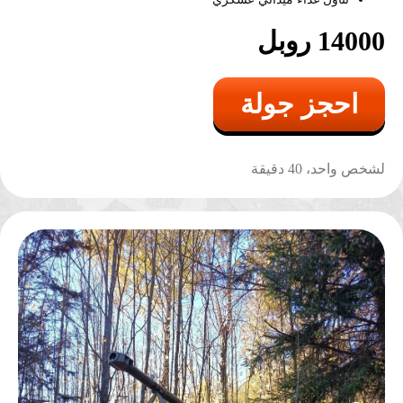
14000 روبل
احجز جولة
لشخص واحد، 40 دقيقة