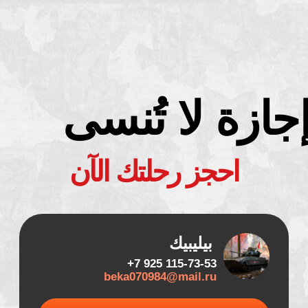
إجازة لا تُنسى
احجز رحلتك الآن
بيليبيك
115-73-53 925 7+
beka070984@mail.ru
يتصل
WHATSAPP