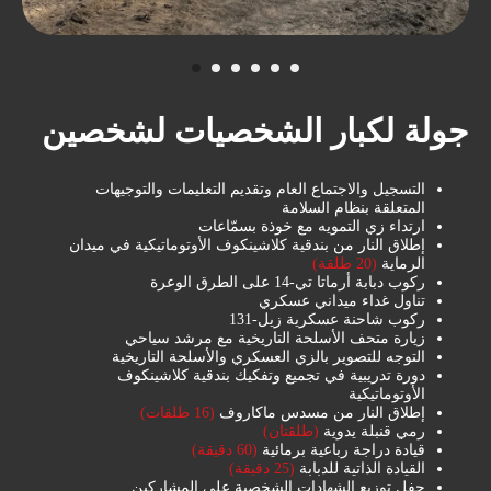
جولة لكبار الشخصيات لشخصين
التسجيل والاجتماع العام وتقديم التعليمات والتوجيهات
المتعلقة بنظام السلامة
ارتداء زي التمويه مع خوذة بسمّاعات
إطلاق النار من بندقية كلاشينكوف الأوتوماتيكية في ميدان
سوف تحبون هذه التجربة
الرماية
(20 طلقة)
الرائعة
ركوب دبابة أرماتا تي-14 على الطرق الوعرة
تناول غداء ميداني عسكري
ركوب شاحنة عسكرية زيل-131
تعلّم قيادة أكبر مركبة برمائية رباعية الدفع في
زيارة متحف الأسلحة التاريخية مع مرشد سياحي
أوروبا وانطلق في جولة عبر غابة الصنوبر
التوجه للتصوير بالزي العسكري والأسلحة التاريخية
الخلابة حيث
دورة تدريبية في تجميع وتفكيك بندقية كلاشينكوف
يمكن للدراجة الكبيرة السباحة، و النزول بها إلى
الأوتوماتيكية
الماء ركوبها في خزان إيكشا المتجمد.
إطلاق النار من مسدس ماكاروف
(16 طلقات)
.لا تقلق: لن تشعر بالبرد والابتلال
رمي قنبلة يدوية
(طلقتان)
قيادة دراجة رباعية برمائية
(60 دقيقة)
القيادة الذاتية للدبابة
(25 دقيقة)
حفل توزيع الشهادات الشخصية على المشاركين