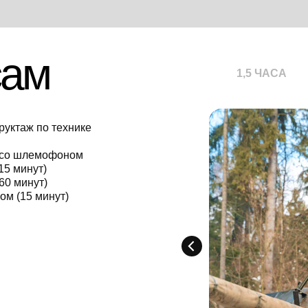
сам
1,5 ЧАСА
руктаж по технике
 со шлемофоном
15 минут)
60 минут)
ом (15 минут)