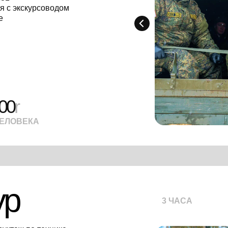
я с экскурсоводом
е
00
r
ЧЕЛОВЕКА
ур
3 ЧАСА