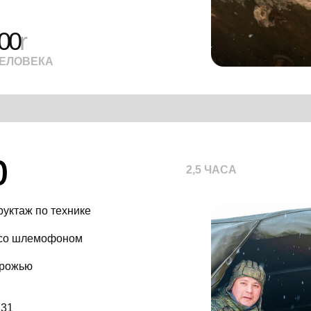
00
r
ЧЕЛОВЕКА
р
2,5 ЧАСА
руктаж по технике
 со шлемофоном
орожью
131