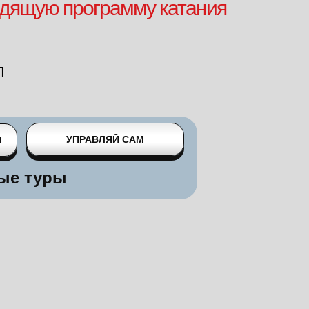
дящую программу катания
П
УПРАВЛЯЙ САМ
Я
ые туры