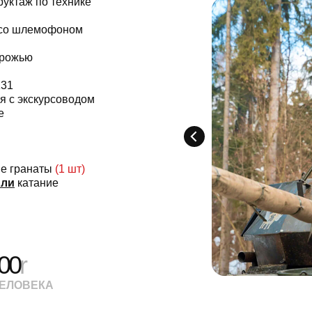
руктаж по технике
 со шлемофоном
орожью
131
я с экскурсоводом
е
ие гранаты
(1 шт)
или
катание
00
r
ЧЕЛОВЕКА