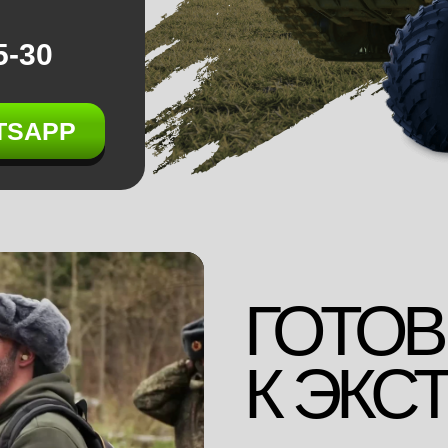
5-30
TSAPP
ГОТОВ
К ЭКС