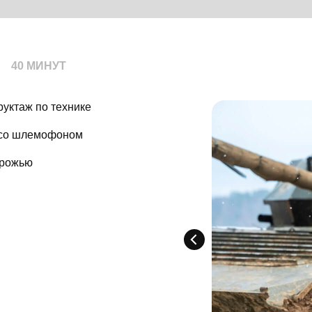
40 МИНУТ
руктаж по технике
 со шлемофоном
орожью