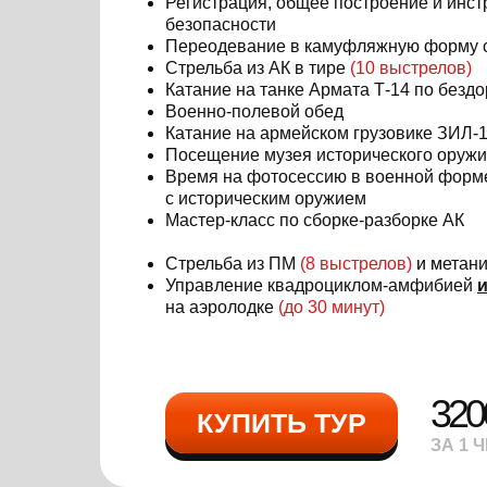
Регистрация, общее построение и инст
безопасности
Переодевание в камуфляжную форму
Стрельба из АК в тире
(10
выстрелов)
Катание на танке Армата Т-14 по безд
Военно-полевой обед
Катание на армейском грузовике ЗИЛ-
Посещение музея исторического оружи
Время на фотосессию в военной форм
с историческим оружием
Мастер-класс по сборке-разборке АК
Стрельба из ПМ
(8 выстрелов)
и м
етан
Управление квадроциклом-амфибией
на аэролодке
(до 30 минут)
320
КУПИТЬ ТУР
ЗА 1 