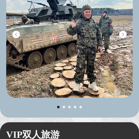
不同难度的有趣路线
四轮摩托车的时速可达100 公里，可以轻松
VIP双人旅游
穿过沼泽，越过倒下的树干，还可以游泳。