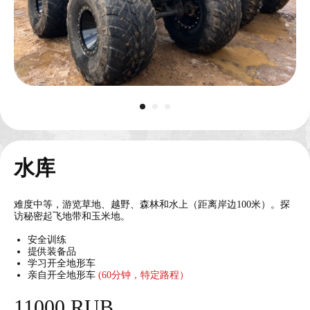
榴弹发射器
水库
11000
卢布/1发
难度中等，游览草地、越野、森林和水上（距离岸边100米）。探
访秘密起飞地带和玉米地。
安全训练
提供装备品
学习开全地形车
亲自开全地形车
(60分钟，特定路程）
11000 RUB