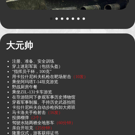
我们的 Bigfoots 可在最艰险的山路和地形
上提供无与伦比的越野能力。巨大的车轮、
加热座椅和出色的泥地保护，确保您的旅行
舒适性。 乘坐 Bigfoots 可以作为坦克之旅
的附加项目购买，也可以单独购买
大元帅
注册、准备、安全训练
穿上迷彩军装（包括头盔）
“指挥员干杯，100克”
用卡拉什尼科夫机枪在靶场射击
（10发）
乘坐阿玛塔T-14坦克游览
野战厨房午餐
乘坐ZIL-131卡车游览
在导游陪同下参观军事历史博物馆
穿着军事制服、手持历史武器拍照
卡拉什尼科夫自动步枪拆卸大师班
马卡洛夫手枪射击
（16发）
投掷榴弹
（2个）
驾驶水陆两栖全地形车
（60分钟）
亲自开坦克
（25分钟）
隆重仪式，游客获得证书