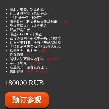
在冬季，还可以选择在深水中跌落冰面！
注册、准备、安全训练
穿上迷彩军装（包括头盔）
“指挥员干杯，100克”
用卡拉什尼科夫机枪在靶场射击
（10发）
乘坐阿玛塔T-14坦克游览
野战厨房午餐
乘坐ZIL-131卡车游览
在导游陪同下参观军事历史博物馆
穿着军事制服、手持历史武器拍照
卡拉什尼科夫自动步枪卸开大师班
马卡洛夫手枪射击
（16发）
投掷榴弹
（2个）
驾驶水陆两栖全地形车
（60分钟）
亲自开坦克
（25分钟）
隆重仪式，游客获得证书
乘船遊覽
（最多 30 分鐘）
180000 RUB
你会爱上它的
预订参观
学习驾驶欧洲最大的水陆两栖全地形车，
穿越风景如画的松树林和真正的沼泽地！