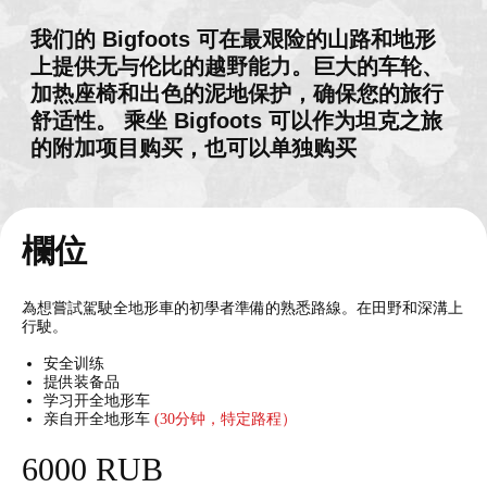
卡拉什尼科夫自
动步枪
5500
欄位
卢布/30发
9500
卢布/60发
為想嘗試駕駛全地形車的初學者準備的熟悉路線。在田野和深溝上
行駛。
4500
安全训练
卢布/20发
提供装备品
学习开全地形车
亲自开全地形车
(30分钟，特定路程）
6000 RUB