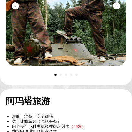
阿玛塔旅游
注册、准备、安全训练
穿上迷彩军装（包括头盔）
用卡拉什尼科夫机枪在靶场射击
（10发）
乘坐阿玛塔T-14坦克游览