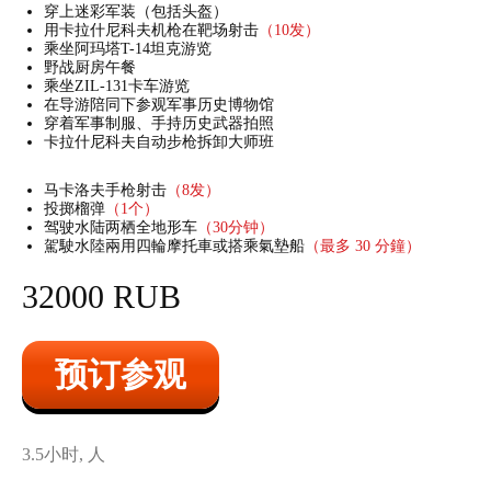
穿上迷彩军装（包括头盔）
用卡拉什尼科夫机枪在靶场射击
（10发）
乘坐阿玛塔T-14坦克游览
野战厨房午餐
乘坐ZIL-131卡车游览
在导游陪同下参观军事历史博物馆
穿着军事制服、手持历史武器拍照
卡拉什尼科夫自动步枪拆卸大师班
马卡洛夫手枪射击
（8发）
投掷榴弹
（1个）
驾驶水陆两栖全地形车
（30分钟）
駕駛水陸兩用四輪摩托車或搭乘氣墊船
（最多 30 分鐘）
32000 RUB
预订参观
3.5小时, 人