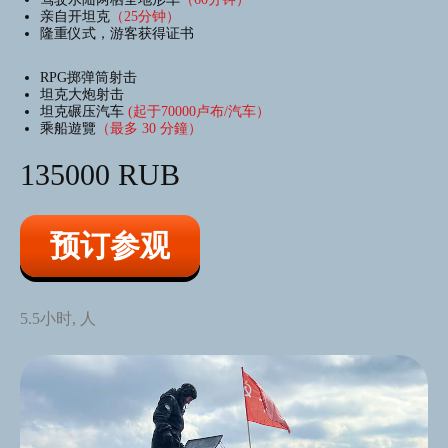
亲自开坦克
（25分钟）
隆重仪式，游客获得证书
RPG掷弹筒射击
坦克大炮射击
坦克碾压汽车
(起于70000卢布/汽车）
乘船遊覽
（最多 30 分鐘）
激动人心的旅程在
135000 RUB
强大的全地形车上
预订参观
欧洲最大的水陆两用四轮摩托车（雪地
车）。
这种情感将被长久铭记！
5.5小时, 人