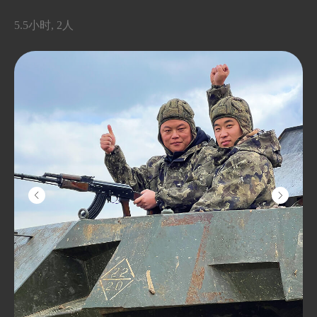
我们的" Bigfoot "会游泳，您可以骑着它
下水，也可以在结冰的伊克夏水库中驰
5.5小时, 2人
骋，感受微风拂面。
别担心：它不会变得又冷又
我们已经考虑了一切