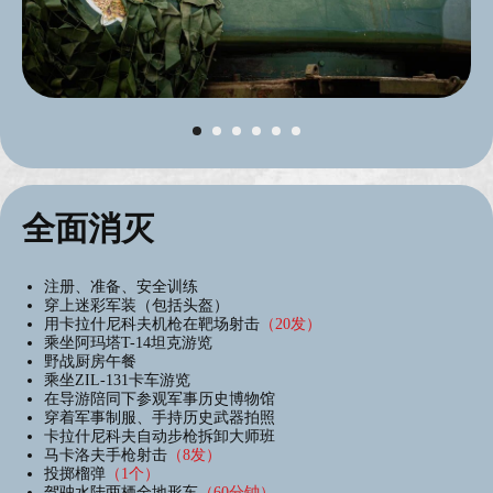
全面消灭
注册、准备、安全训练
穿上迷彩军装（包括头盔）
用卡拉什尼科夫机枪在靶场射击
（20发）
乘坐阿玛塔T-14坦克游览
野战厨房午餐
乘坐ZIL-131卡车游览
在导游陪同下参观军事历史博物馆
穿着军事制服、手持历史武器拍照
卡拉什尼科夫自动步枪拆卸大师班
马卡洛夫手枪射击
（8发）
投掷榴弹
（1个）
驾驶水陆两栖全地形车
（60分钟）