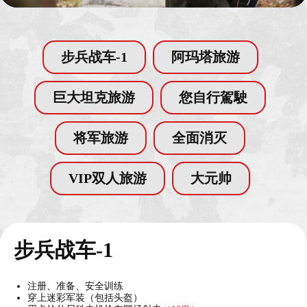
步兵战车-1
阿玛塔旅游
巨大坦克旅游
您自行駕駛
将军旅游
全面消灭
VIP双人旅游
大元帅
步兵战车-1
注册、准备、安全训练
穿上迷彩军装（包括头盔）