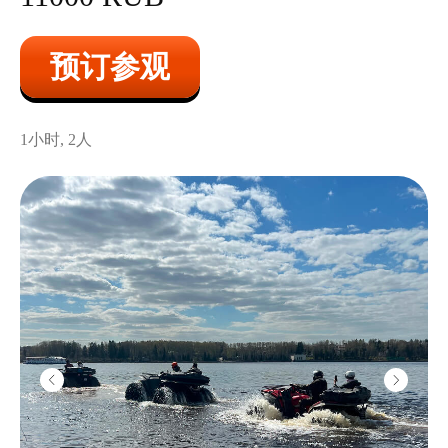
“勇士”冲锋枪
2200
卢布/10发
预订参观
1小时, 2人
彩色烟雾
1800
卢布/1个榴弹