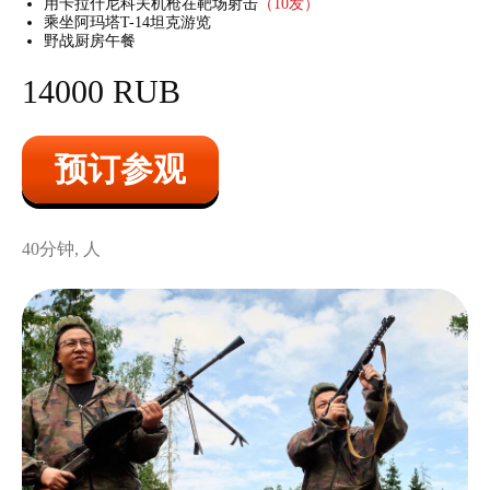
用卡拉什尼科夫机枪在靶场射击
（10发）
乘坐阿玛塔T-14坦克游览
野战厨房午餐
14000 RUB
预订参观
40分钟, 人