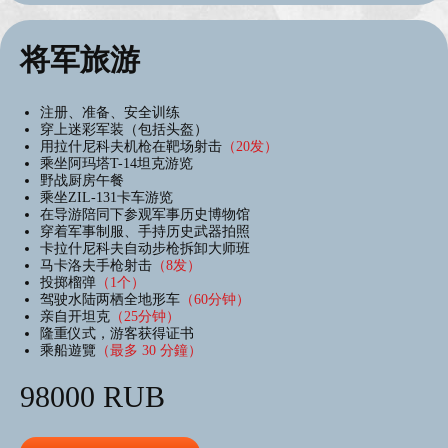
将军旅游
注册、准备、安全训练
穿上迷彩军装（包括头盔）
用拉什尼科夫机枪在靶场射击
（20发）
乘坐阿玛塔T-14坦克游览
野战厨房午餐
乘坐ZIL-131卡车游览
在导游陪同下参观军事历史博物馆
穿着军事制服、手持历史武器拍照
卡拉什尼科夫自动步枪拆卸大师班
马卡洛夫手枪射击
（8发）
投掷榴弹
（1个）
驾驶水陆两栖全地形车
（60分钟）
亲自开坦克
（25分钟）
隆重仪式，游客获得证书
乘船遊覽
（最多 30 分鐘）
98000 RUB