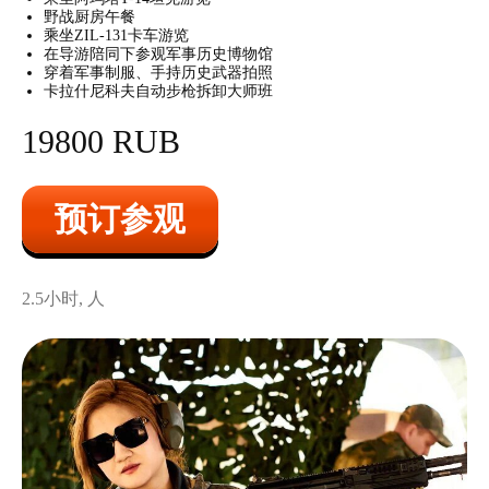
野战厨房午餐
乘坐ZIL-131卡车游览
在导游陪同下参观军事历史博物馆
穿着军事制服、手持历史武器拍照
卡拉什尼科夫自动步枪拆卸大师班
19800 RUB
预订参观
2.5小时, 人