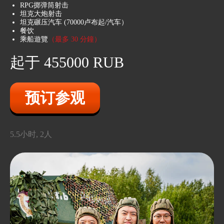
RPG掷弹筒射击
坦克大炮射击
坦克碾压汽车 (70000卢布起/汽车）
餐饮
乘船遊覽
（最多 30 分鐘）
起于 455000 RUB
预订参观
5.5小时, 2人