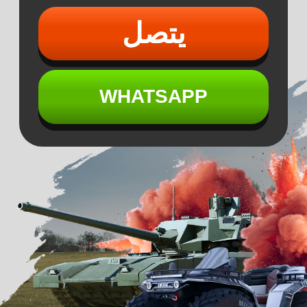
استعد لخوض
المغامرة
القصوى