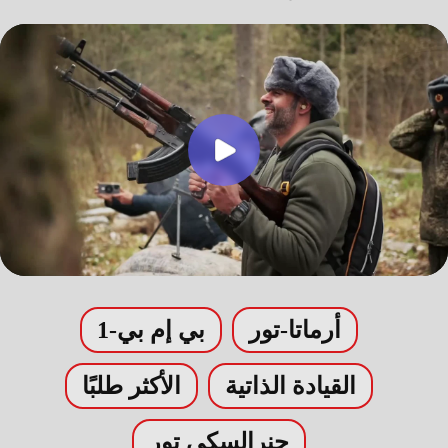
أرماتا-تور
بي إم بي-1
القيادة الذاتية
الأكثر طلبًا
جنرالسكي تور