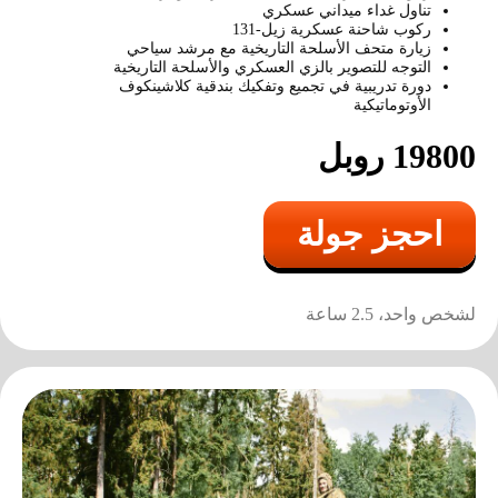
تناول غداء ميداني عسكري
ركوب شاحنة عسكرية زيل-131
زيارة متحف الأسلحة التاريخية مع مرشد سياحي
التوجه للتصوير بالزي العسكري والأسلحة التاريخية
دورة تدريبية في تجميع وتفكيك بندقية كلاشينكوف
الأوتوماتيكية
19800 روبل
احجز جولة
لشخص واحد، 2.5 ساعة