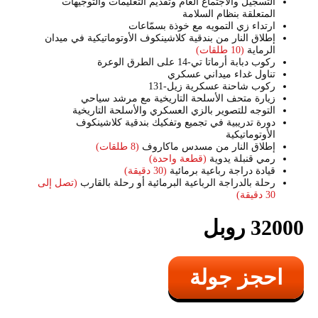
التسجيل والاجتماع العام وتقديم التعليمات والتوجيهات
المتعلقة بنظام السلامة
ارتداء زي التمويه مع خوذة بسمّاعات
إطلاق النار من بندقية كلاشينكوف الأوتوماتيكية في ميدان
الرماية
(10 طلقات)
ركوب دبابة أرماتا تي-14 على الطرق الوعرة
تناول غداء ميداني عسكري
ركوب شاحنة عسكرية زيل-131
زيارة متحف الأسلحة التاريخية مع مرشد سياحي
التوجه للتصوير بالزي العسكري والأسلحة التاريخية
دورة تدريبية في تجميع وتفكيك بندقية كلاشينكوف
الأوتوماتيكية
إطلاق النار من مسدس ماكاروف
(8 طلقات)
رمي قنبلة يدوية
(قطعة واحدة)
قيادة دراجة رباعية برمائية
(30 دقيقة)
رحلة بالدراجة الرباعية البرمائية أو رحلة بالقارب
(تصل إلى
30 دقيقة)
32000 روبل
احجز جولة