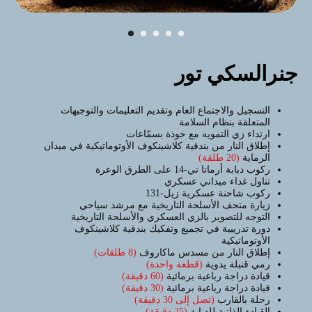
جنرالسكي تور
التسجيل والاجتماع العام وتقديم التعليمات والتوجيهات
المتعلقة بنظام السلامة
ارتداء زي التمويه مع خوذة بسمّاعات
إطلاق النار من بندقية كلاشينكوف الأوتوماتيكية في ميدان
الرماية
(20 طلقة)
ركوب دبابة أرماتا تي-14 على الطرق الوعرة
تناول غداء ميداني عسكري
ركوب شاحنة عسكرية زيل-131
زيارة متحف الأسلحة التاريخية مع مرشد سياحي
التوجه للتصوير بالزي العسكري والأسلحة التاريخية
دورة تدريبية في تجميع وتفكيك بندقية كلاشينكوف
الأوتوماتيكية
إطلاق النار من مسدس ماكاروف
(8 طلقات)
رمي قنبلة يدوية
(قطعة واحدة)
قيادة دراجة رباعية برمائية
(60 دقيقة)
قيادة دراجة رباعية برمائية
(30 دقيقة)
رحلة بالقارب
(تصل إلى 30 دقيقة)
القيادة الذاتية للدبابة
(25 دقيقة)