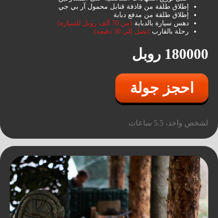
إطلاق طلقة من قاذفة قنابل محمول آر بي جي
إطلاق طلقة من مدفع دبابة
دهس سيارة بالدبابة
(من 70 ألف روبل للسيارة)
رحلة بالقارب
(تصل إلى 30 دقيقة)
180000 روبل
احجز جولة
لشخص واحد، 5.5 ساعات
لقد فكرنا في كل شيء
بقدرات على الطرق الوعرة والتضاريس بفضل
العجلات الضخمة، ونظام التعليق الطويل،
والمقاعد المدفّأة
والمقاعد المدفّأة والحماية الممتازة من الطين
لذا ستكون BIG FOOTتتميز شاحنات الـ
كإضافة إلى جولة الدبابة أو يمكن شرائها بشكل