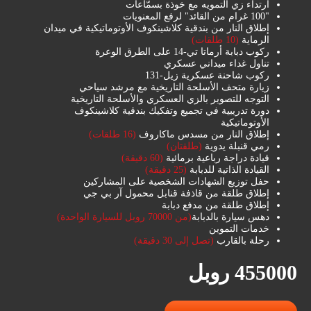
ارتداء زي التمويه مع خوذة بسمّاعات
"100 غرام من القائد" لرفع المعنويات
إطلاق النار من بندقية كلاشينكوف الأوتوماتيكية في ميدان
الرماية
(10 طلقات)
ركوب دبابة أرماتا تي-14 على الطرق الوعرة
تناول غداء ميداني عسكري
ركوب شاحنة عسكرية زيل-131
زيارة متحف الأسلحة التاريخية مع مرشد سياحي
التوجه للتصوير بالزي العسكري والأسلحة التاريخية
دورة تدريبية في تجميع وتفكيك بندقية كلاشينكوف
الأوتوماتيكية
إطلاق النار من مسدس ماكاروف
(16 طلقات)
رمي قنبلة يدوية
(طلقتان)
قيادة دراجة رباعية برمائية
(60 دقيقة)
القيادة الذاتية للدبابة
(25 دقيقة)
حفل توزيع الشهادات الشخصية على المشاركين
إطلاق طلقة من قاذفة قنابل محمول آر بي جي
إطلاق طلقة من مدفع دبابة
دهس سيارة بالدبابة
(من 70000 روبل للسيارة الواحدة)
خدمات التموين
رحلة بالقارب
(تصل إلى 30 دقيقة)
455000 روبل