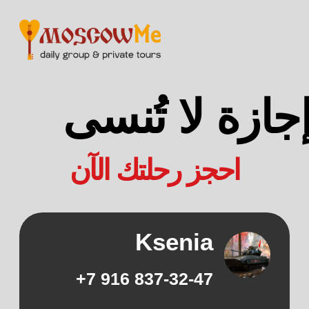
إجازة لا تُنسى
احجز رحلتك الآن
Ksenia
9
16 7+
8
37
-32-
47
يتصل
WHATSAPP