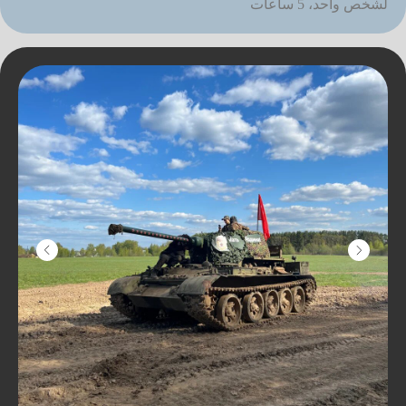
لشخص واحد، 5 ساعات
مسارات ممتعة متفاوتة
الصعوبة
يمكن لمركبات الدفع الرباعي الوصول إلى
سرعة تصل إلى 100 كم
في الساعة، والمرور بسهولة عبر المستنقعات
وعبور جذوع الأشجار
المتساقطة والسباحة. في الشتاء، هناك
خيارالغوص في المياه العميقة
المتجمدة.