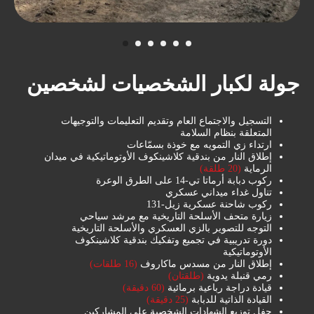
جولة لكبار الشخصيات لشخصين
التسجيل والاجتماع العام وتقديم التعليمات والتوجيهات
المتعلقة بنظام السلامة
ارتداء زي التمويه مع خوذة بسمّاعات
إطلاق النار من بندقية كلاشينكوف الأوتوماتيكية في ميدان
سوف تحبون هذه التجربة
الرماية
(20 طلقة)
الرائعة
ركوب دبابة أرماتا تي-14 على الطرق الوعرة
تناول غداء ميداني عسكري
ركوب شاحنة عسكرية زيل-131
تعلّم قيادة أكبر مركبة برمائية رباعية الدفع في
زيارة متحف الأسلحة التاريخية مع مرشد سياحي
أوروبا وانطلق في جولة عبر غابة الصنوبر
التوجه للتصوير بالزي العسكري والأسلحة التاريخية
الخلابة حيث
دورة تدريبية في تجميع وتفكيك بندقية كلاشينكوف
يمكن للدراجة الكبيرة السباحة، و النزول بها إلى
الأوتوماتيكية
الماء ركوبها في خزان إيكشا المتجمد.
إطلاق النار من مسدس ماكاروف
(16 طلقات)
.لا تقلق: لن تشعر بالبرد والابتلال
رمي قنبلة يدوية
(طلقتان)
قيادة دراجة رباعية برمائية
(60 دقيقة)
القيادة الذاتية للدبابة
(25 دقيقة)
حفل توزيع الشهادات الشخصية على المشاركين