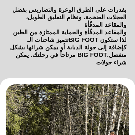
أكثر من 15 نوعًا من
الأسلحة
بندقية كلاشينكوف
5500
30 طلقة
r
9500
r
60 طلقة بيدين
4500
20 طلقة بيدين
r