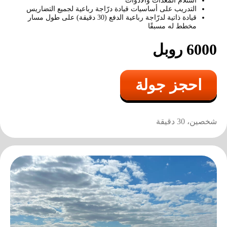
استلام المعدات والأدوات
رشاش "بيتشنغ"
التدريب على أساسيات قيادة درّاجة رباعية لجميع التضاريس
قيادة ذاتية لدرّاجة رباعية الدفع (30 دقيقة) على طول مسار
3500
r
10 طلقات
مخطط له مسبقًا
6000 روبل
احجز جولة
شخصين، 30 دقيقة
بازوكا
11000
r
1 طلقة