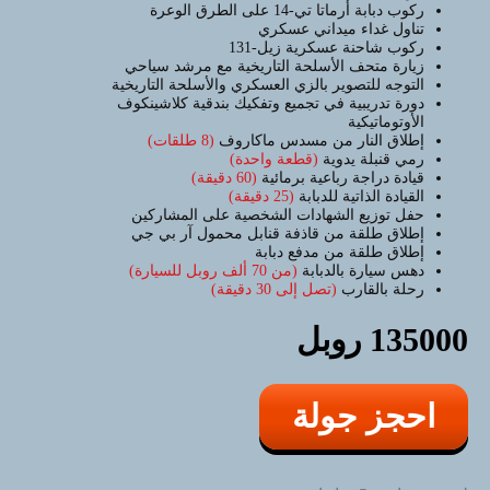
ركوب دبابة أرماتا تي-14 على الطرق الوعرة
الرباعي (عربة الجليد) في أوروبا.
تناول غداء ميداني عسكري
ركوب شاحنة عسكرية زيل-131
سوف تتذكر هذه اللحظات لفترة طويلة
زيارة متحف الأسلحة التاريخية مع مرشد سياحي
التوجه للتصوير بالزي العسكري والأسلحة التاريخية
دورة تدريبية في تجميع وتفكيك بندقية كلاشينكوف
الأوتوماتيكية
إطلاق النار من مسدس ماكاروف
(8 طلقات)
رمي قنبلة يدوية
(قطعة واحدة)
قيادة دراجة رباعية برمائية
(60 دقيقة)
القيادة الذاتية للدبابة
(25 دقيقة)
حفل توزيع الشهادات الشخصية على المشاركين
إطلاق طلقة من قاذفة قنابل محمول آر بي جي
إطلاق طلقة من مدفع دبابة
دهس سيارة بالدبابة
(من 70 ألف روبل للسيارة)
رحلة بالقارب
(تصل إلى 30 دقيقة)
135000 روبل
احجز جولة