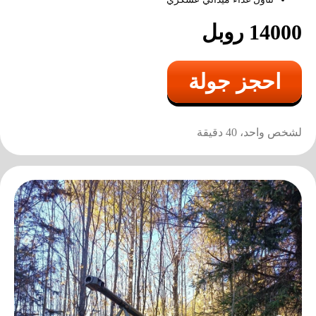
14000 روبل
احجز جولة
لشخص واحد، 40 دقيقة