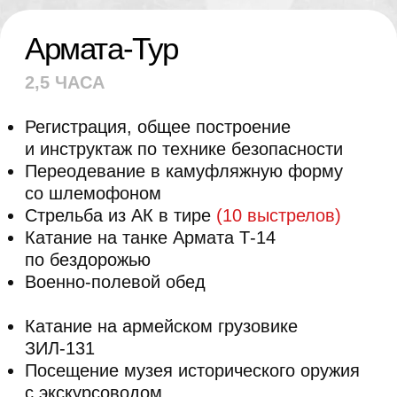
Регистрация, общее построение
и инструктаж по технике безопасности
Переодевание в камуфляжную форму
со шлемофоном
Стрельба из АК в тире
(10
выстрелов)
Катание на танке Армата Т-14
по бездорожью
Военно-полевой обед
Катание на армейском грузовике
ЗИЛ-131
Посещение музея исторического оружия
с экскурсоводом
Время на фотосессию в военной форме
с историческим оружием
Мастер-класс по сборке-разборке АК
Стрельба из ПМ
(8 выстрелов)
и м
етание
гранаты
(1 шт)
Управление квадроциклом-
амфибией
или
катание на аэролодке
(до 30 минут)