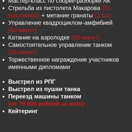
Бигфут+Аэролодка
1 ЧАС
Маршрут средней сложности включает
катание на бигфуте по полю, бездорожью
и лесу, а затем поездку на скоростной