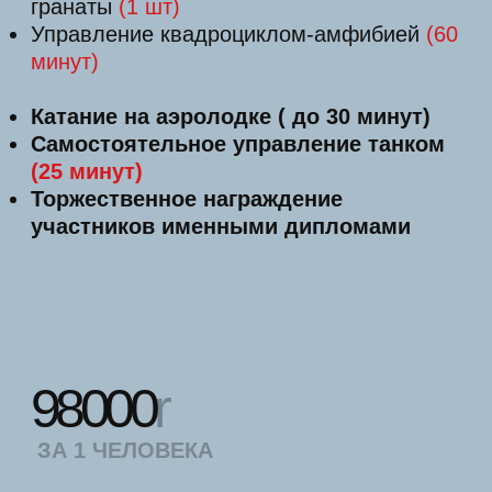
Время на фотосессию в военной форме
с историческим оружием
Мастер-класс по сборке-разборке АК
Стрельба из пистолета Макарова
(16
выстрелов)
и метание гранаты
(2 шт)
Управление квадроциклом-амфибией
(60
минут)
Катание на аэролодке
(30
минут)
Самостоятельное управление танком
(25
минут)
Торжественное награждение участников
именными дипломами
180000
r
ЗА 2-Х ЧЕЛОВЕК
КУПИТЬ ТУР