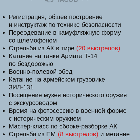
VIP-тур на двоих
4,5 ЧАСОВ
Регистрация, общее построение
и инструктаж по технике безопасности
Переодевание в камуфляжную форму
со шлемофоном
«Командирские 100 грамм», для
поднятия боевого духа
Стрельба из АК в тире
(20
выстрелов)
Катание на танке Армата Т-14
по бездорожью
Военно-полевой обед
Катание на армейском грузовике
ЗИЛ-131
Посещение музея исторического оружия
с экскурсоводом