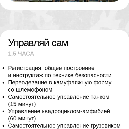
Железная Ликвидация
5 ЧАСОВ
Регистрация, общее построение
и инструктаж по технике безопасности
Переодевание в камуфляжную форму
со шлемофоном
Стрельба из АК в тире
(20
выстрелов)
Катание на танке Армата Т-14