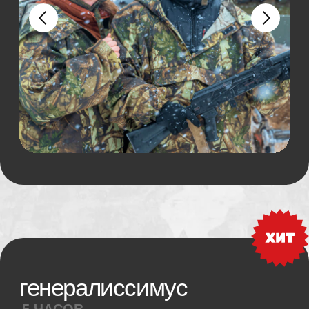
Мы всё предусмотрели
Наши Бигфуты обладают
бескомпромиссной проходимостью
по сложнейшим трассам и грунтам.
Огромные колеса вкупе с большим
ходом подвесок, подогревом сидений
и отличной грязезащитой обеспечат Вам
комфорт во время путешествия. Катание
на бигфуте можно приобрести как
дополнение к танковому туру, так
и отдельно.
ПОЛЕ
30 МИНУТ
Ознакомительный маршрут для новичков,