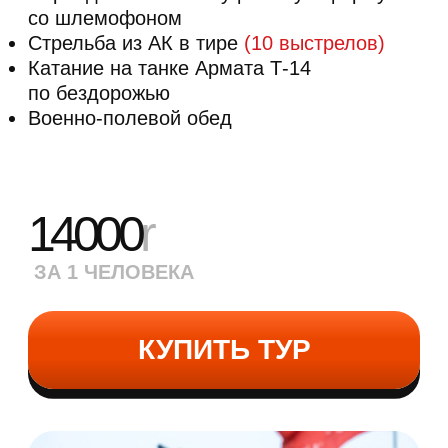
Переодевание в камуфляжную форму
со шлемофоном
Стрельба из АК в тире
(10 выстрелов)
Катание на танке Армата Т-14
по бездорожью
Военно-полевой обед
Катание на армейском грузовике
ЗИЛ-131
Посещение музея исторического оружия
с экскурсоводом
Время на фотосессию в военной форме
с историческим оружием
Мастер-класс по сборке-разборке АК
19800
r
ЗА 1 ЧЕЛОВЕКА
КУПИТЬ ТУР