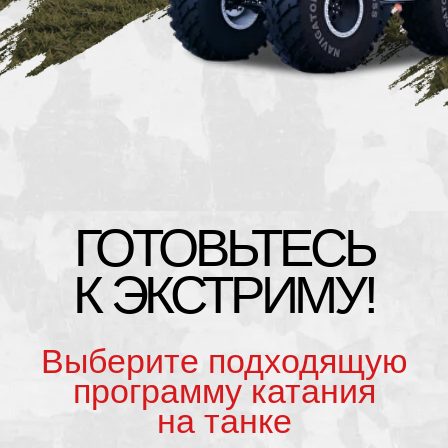
Выберите подходящую
программу катания
на танке
*реплика на базе БМП
БМП
АРМАТА
ГРОМАДА