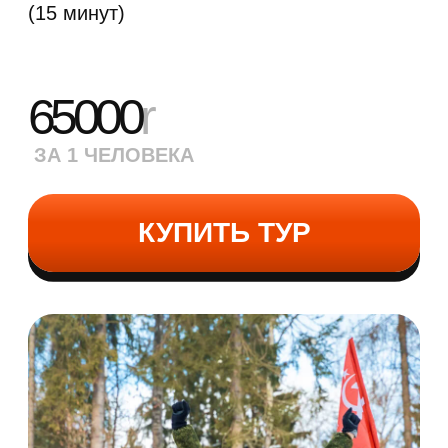
по бездорожью
Военно-полевой обед
Катание на армейском грузовике
ЗИЛ-131
Посещение музея исторического оружия
с экскурсоводом
Время на фотосессию в военной форме
с историческим оружием
Мастер-класс по сборке-разборке АК
Стрельба из ПМ
(8 выстрелов)
и метание
гранаты
(1 шт)
Управление квадроциклом-амфибией
(60
минут)
Катание на аэролодке
(до 30 минут)
Самостоятельное управление танком
(25
минут)
Торжественное награждение участников
именными дипломами
Выстрел из гранатомета РПГ
Выстрел из пушки танка
Переезд машины танком
(от 70 000
рублей за авто)