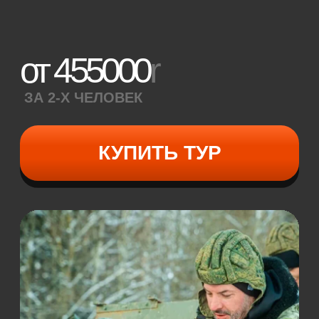
аэролодке «Роза ветров», разгоняющейся
до 100 км/ч.
Брифинг и техника безопасности
Выдача экипировки
Обучение основам управления
квадроциклом-вездеходом
Самостоятельное управление
квадроциклом
(40 минут)
по заранее
продуманному маршруту
Катание на аэролодке «Роза Ветров»
(до 20 минут)
12000
r
ЗА 2-Х ЧЕЛОВЕК
КУПИТЬ ТУР