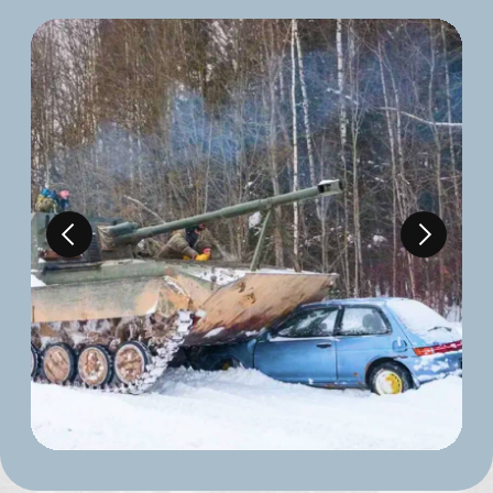
НА МОЩНОМ
ВЕЗДЕХОДЕ
Самые большие квадроциклы-
амфибии (снегоболотоходы)
в Европе.
Это эмоции, которые запомнятся
надолго!