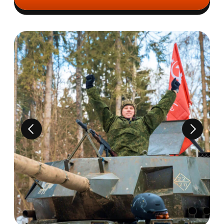
Катание на аэролодке ( до 30 минут)
Самостоятельное управление танком
(25 минут)
Торжественное награждение
участников именными дипломами
98000
r
ЗА 1 ЧЕЛОВЕКА
КУПИТЬ ТУР