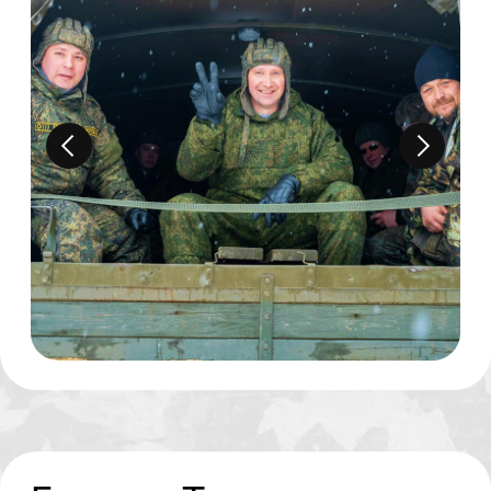
Управляй сам
1,5 ЧАСА
Регистрация, общее построение
и инструктаж по технике безопасности
Переодевание в камуфляжную форму
со шлемофоном
Самостоятельное управление танком
(15 минут)
Управление квадроциклом-амфибией
(60 минут)
Самостоятельное управление грузовиком
(15 минут)
65000
r
ЗА 1 ЧЕЛОВЕКА