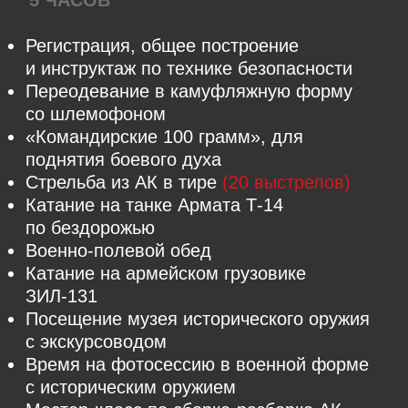
которые хотят попробовать управлять
квадроциклом. Движение по полю
и глубокой колее.
Брифинг и техника безопасности
Выдача экипировки
Обучение основам управления
квадроциклом-вездеходом
Самостоятельное управление
квадроциклом
(30 минут)
по заранее
продуманному маршруту
6000
r
ЗА 2-Х ЧЕЛОВЕК
КУПИТЬ ТУР