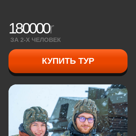
квадроциклом-амфибией в Европе
и прокатитесь по живописному
сосновому лесу и настоящему болоту!
Наши бигфуты плавают, Вы сможете
зайти на нём в воду или с ветерком
проехаться по замёрзшему Икшинскому
водохранилищу. Не бойтесь: холодно
и мокро не будет!