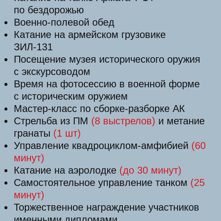
Торжественное награждение участников
именными дипломами
Выстрел из РПГ
Выстрел из пушки танка
Переезд машины танком
(от
70
000
рублей за авто)
Кейтеринг
от 455000
r
ЗА 2-Х ЧЕЛОВЕК
КУПИТЬ ТУР