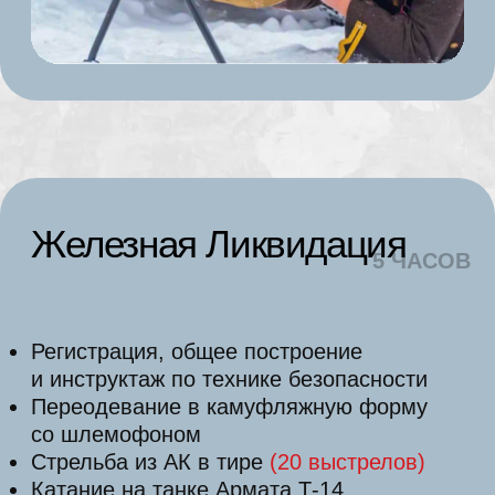
5 ЧАСОВ
Регистрация, общее построение
и инструктаж по технике безопасности
Переодевание в камуфляжную форму
со шлемофоном
«Командирские 100 грамм», для
поднятия боевого духа
Стрельба из АК в тире
(20
выстрелов)
Катание на танке Армата Т-14
по бездорожью
Военно-полевой обед
Катание на армейском грузовике
ЗИЛ-131
Посещение музея исторического оружия
с экскурсоводом
Время на фотосессию в военной форме
с историческим оружием
Мастер-класс по сборке-разборке АК
Стрельба из пистолета Макарова
(16
выстрелов)
+ метание гранаты
(2 шт)
Управление квадроциклом-амфибией
(60
минут)
Катание на аэролодке
(30
минут)
Самостоятельное управление танком
(25
минут)