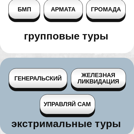
БМП-1
40 МИНУТ
Регистрация, общее построение
и инструктаж по технике безопасности
Переодевание в камуфляжную форму
со шлемофоном
Стрельба из АК в тире
(10
выстрелов)
Катание на танке Армата Т-14
по бездорожью
Военно-полевой обед
14000
r
ЗА 1 ЧЕЛОВЕКА
КУПИТЬ ТУР