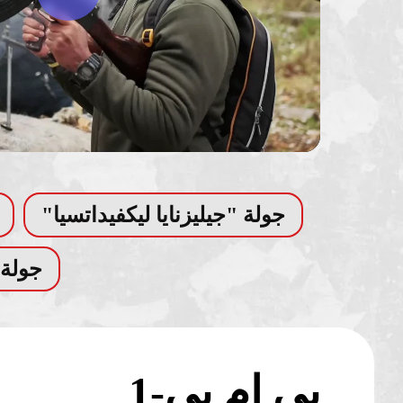
جولة "جيليزنايا ليكفيداتسيا"
جولة
بي إم بي-1