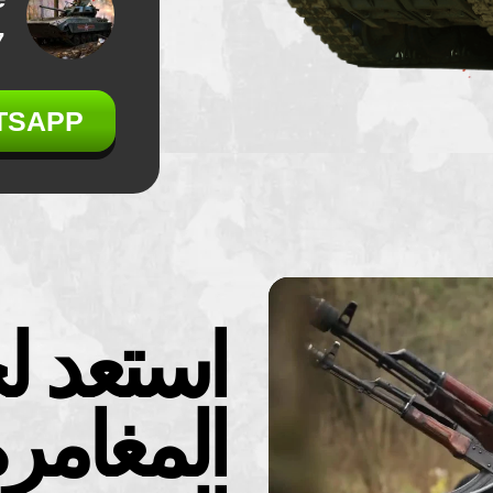
am
TSAPP
استعد 
المغامر