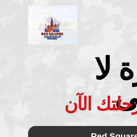
 لا
ى
حلتك الآن
Red Squar