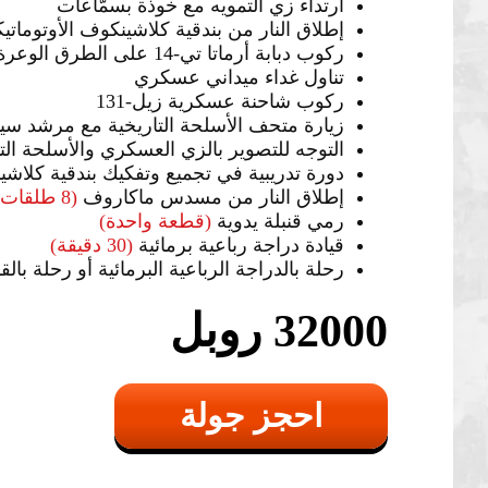
ارتداء زي التمويه مع خوذة بسمّاعات
إطلاق النار من بندقية كلاشينكوف الأوتوماتي
ركوب دبابة أرماتا تي-14 على الطرق الوعرة
تناول غداء ميداني عسكري
ركوب شاحنة عسكرية زيل-131
زيارة متحف الأسلحة التاريخية مع مرشد سي
التوجه للتصوير بالزي العسكري والأسلحة التا
دورة تدريبية في تجميع وتفكيك بندقية كلاشين
إطلاق النار من مسدس ماكاروف
(8 طلقات)
رمي قنبلة يدوية
(قطعة واحدة)
قيادة دراجة رباعية برمائية
(30 دقيقة)
رحلة بالدراجة الرباعية البرمائية أو رحلة بال
32000 روبل
احجز جولة