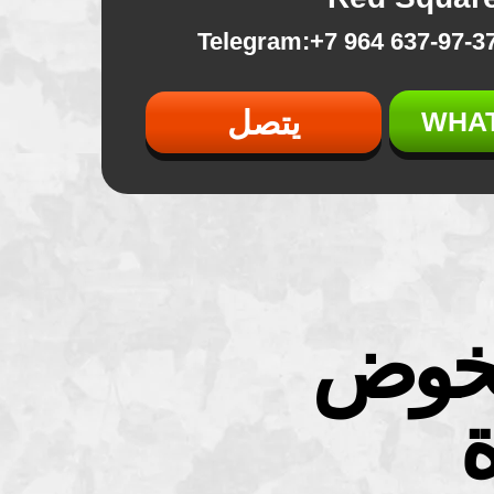
637-97-37 964 7+:Telegr
يتصل
WHA
لخوض
ة