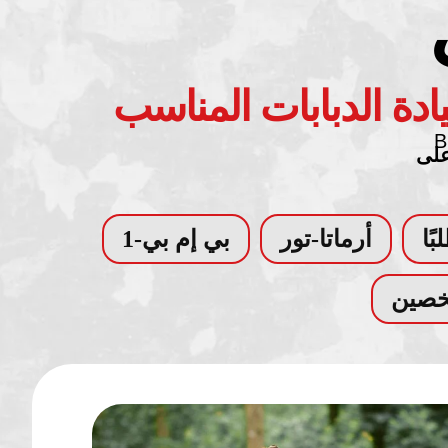
يادة الدبابات المناسب
على
بًا
أرماتا-تور
بي إم بي-1
خصين