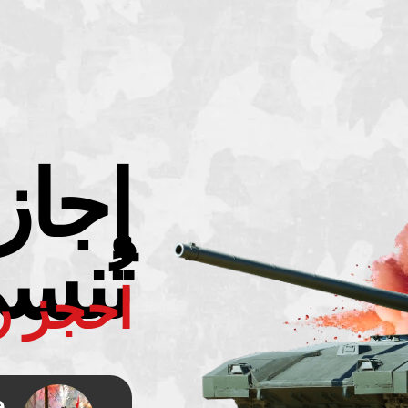
إجازة
تُنس
احجز ر
e