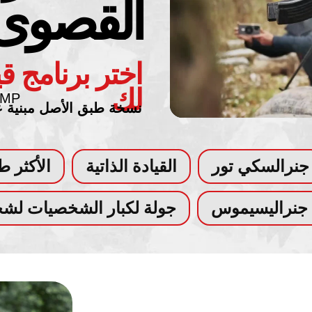
القصوى
اختر برنامج ق
لك
BMP
نسخة طبق الأصل مبنية 
جنرالسكي تور
القيادة الذاتية
الأكثر طل
 جنراليسيموس
جولة لكبار الشخصيات لش