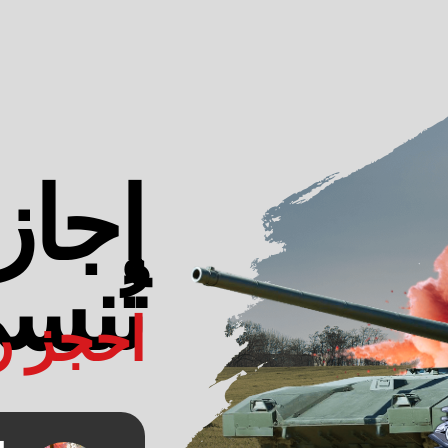
إجازة
تُنس
احجز ر