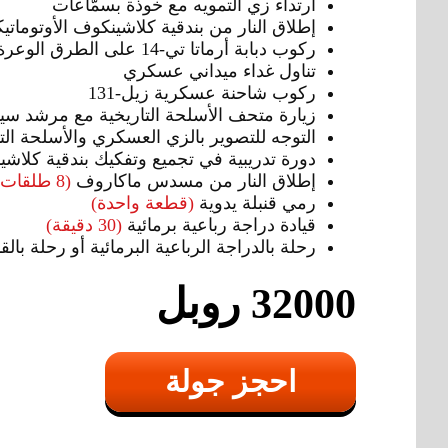
ارتداء زي التمويه مع خوذة بسمّاعات
إطلاق النار من بندقية كلاشينكوف الأوتوماتي
ركوب دبابة أرماتا تي-14 على الطرق الوعرة
تناول غداء ميداني عسكري
ركوب شاحنة عسكرية زيل-131
زيارة متحف الأسلحة التاريخية مع مرشد سي
التوجه للتصوير بالزي العسكري والأسلحة التا
دورة تدريبية في تجميع وتفكيك بندقية كلاشين
إطلاق النار من مسدس ماكاروف
(8 طلقات)
رمي قنبلة يدوية
(قطعة واحدة)
قيادة دراجة رباعية برمائية
(30 دقيقة)
رحلة بالدراجة الرباعية البرمائية أو رحلة بال
32000 روبل
احجز جولة