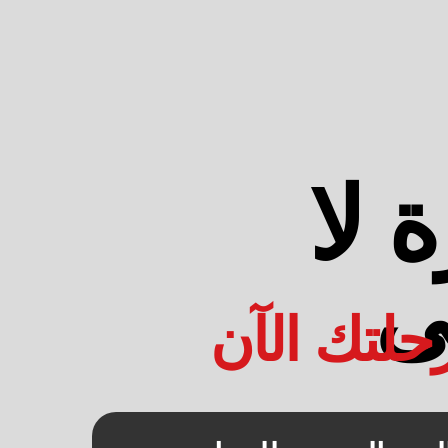
 لا
ى
حلتك الآن