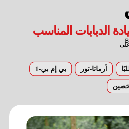
يادة الدبابات المناسب
على
بًا
أرماتا-تور
بي إم بي-1
خصين