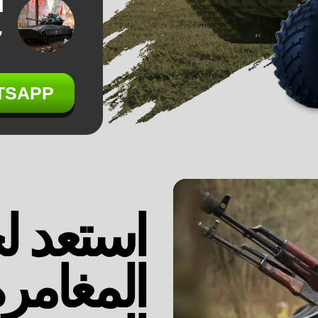
ا
+
TSAPP
استعد 
المغامر