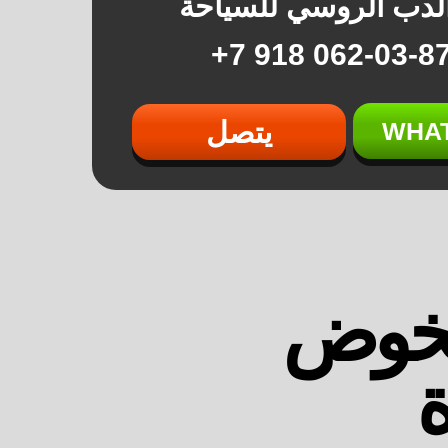
لدب الروسي للسياحة
062-03-87 918 7
يتصل
WHA
لخوض
ة