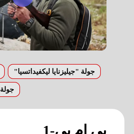
جولة "جيليزنايا ليكفيداتسيا"
جولة
بي إم بي-1